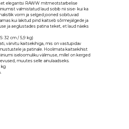
alset elegantsi RAWW mitmeotstarbelise
niumist valmistatud laud sobib nii sise- kui ka
malistlik vorm ja selged jooned sobituvad
samas kui lakitud pind kaitseb sõrmejälgede ja
use ja aeglustades patina teket, et laud näeks
 S: 32 cm / 5,9 kg)
, värvitu kaitsekihiga, mis on vastupidav
mustustele ja patinale. Hoolimata kaitsekihist
iiniumi iseloomuliku välimuse, millel on kerged
inevused, muutes selle ainulaadseks.
 kg
.