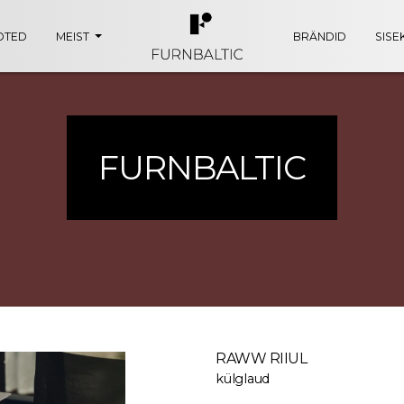
OTED
MEIST
BRÄNDID
SISE
FURNBALTIC
RAWW RIIUL
külglaud