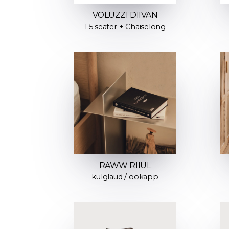
VOLUZZI DIIVAN
1.5 seater + Chaiselong
RAWW RIIUL
külglaud / öökapp