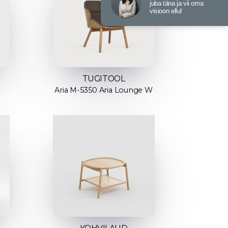
juba täna ja vii oma
visioon ellu!
TUGITOOL
Aria M-5350 Aria Lounge W