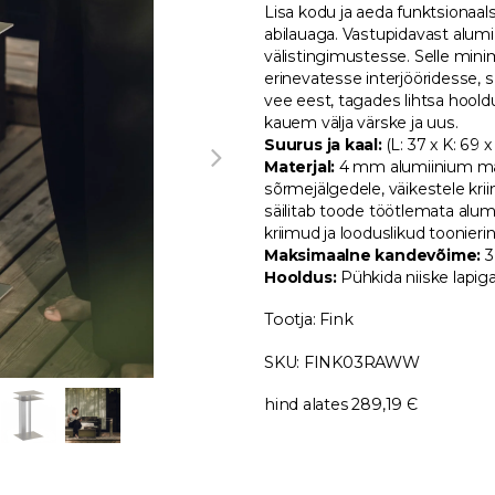
Lisa kodu ja aeda funktsiona
abilauaga. Vastupidavast alumii
välistingimustesse. Selle mini
erinevatesse interjööridesse, 
vee eest, tagades lihtsa hoold
kauem välja värske ja uus.
Suurus ja kaal:
(L: 37 x K: 69 x
Materjal:
4 mm alumiinium mati
sõrmejälgedele, väikestele krii
säilitab toode töötlemata alum
kriimud ja looduslikud toonier
Maksimaalne kandevõime:
3
Hooldus:
Pühkida niiske lapiga
Tootja: Fink
SKU: FINK03RAWW
hind alates 289,19 Є