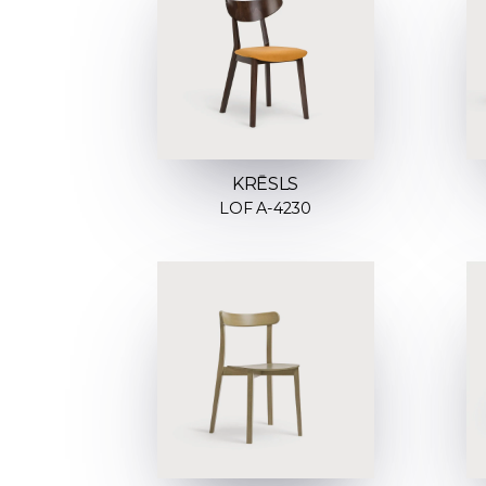
KRĒSLS
LOF A-4230