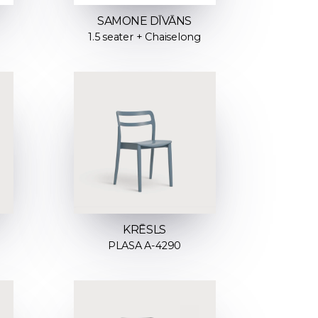
SAMONE DĪVĀNS
1.5 seater + Chaiselong
KRĒSLS
PLASA A-4290