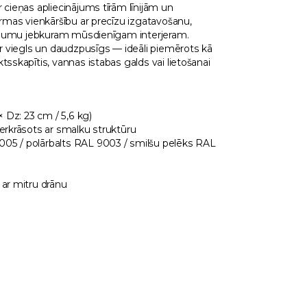
 cieņas apliecinājums tīrām līnijām un
ormas vienkāršību ar precīzu izgatavošanu,
inājumu jebkuram mūsdienīgam interjeram.
ir viegls un daudzpusīgs — ideāli piemērots kā
tsskapītis, vannas istabas galds vai lietošanai
× Dz: 23 cm / 5,6 kg)
verkrāsots ar smalku struktūru
05 / polārbalts RAL 9003 / smilšu pelēks RAL
 ar mitru drānu