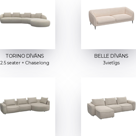
TORINO DĪVĀNS
BELLE DĪVĀNS
2.5 seater + Chaiselong
3vietīgs