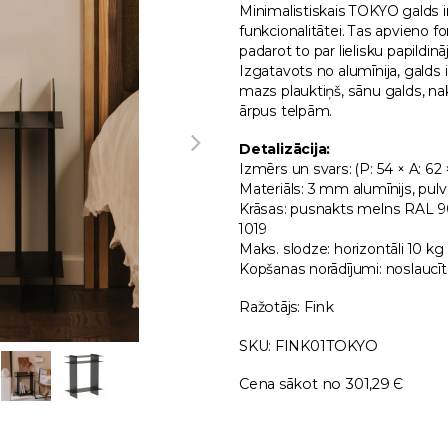
Minimalistiskais TOKYO galds ir
funkcionalitātei. Tas apvieno f
padarot to par lielisku papild
Izgatavots no alumīnija, galds 
mazs plauktiņš, sānu galds, nak
ārpus telpām.
Detalizācija:
Izmērs un svars: (P: 54 × A: 62 
Materiāls: 3 mm alumīnijs, pul
Krāsas: pusnakts melns RAL 90
1019
Maks. slodze: horizontāli 10 kg
Kopšanas norādījumi: noslaucīt
Ražotājs: Fink
SKU: FINK01TOKYO
Cena sākot no 301,29 Є