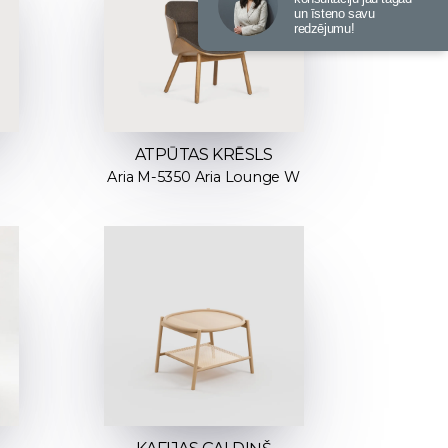
un īsteno savu
redzējumu!
ATPŪTAS KRĒSLS
Aria M-5350 Aria Lounge W