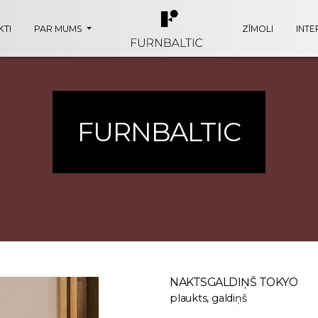
TI
PAR MUMS
ZĪMOLI
INTE
FURNBALTIC
NAKTSGALDIŅŠ TOKYO
plaukts, galdiņš