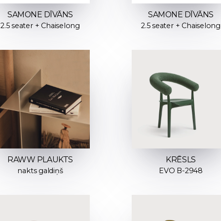
SAMONE DĪVĀNS
SAMONE DĪVĀNS
2.5 seater + Chaiselong
2.5 seater + Chaiselong
RAWW PLAUKTS
KRĒSLS
nakts galdiņš
EVO B-2948