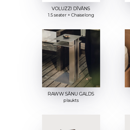
VOLUZZI DĪVĀNS
1.5 seater + Chaiselong
RAWW SĀNU GALDS
plaukts