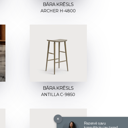
BĀRA KRĒSLS
ARCHER H-4800
BĀRA KRĒSLS
ANTILLA C-9850
×
Rezervē savu
konsultāciju jau tagad