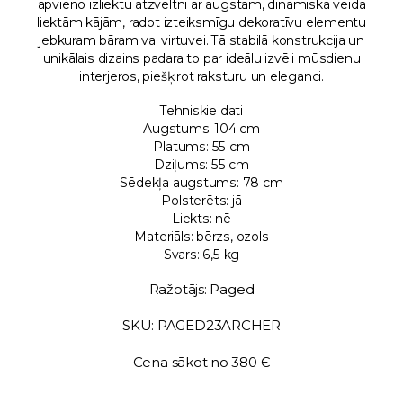
apvieno izliektu atzveltni ar augstām, dinamiskā veidā
liektām kājām, radot izteiksmīgu dekoratīvu elementu
jebkuram bāram vai virtuvei. Tā stabilā konstrukcija un
unikālais dizains padara to par ideālu izvēli mūsdienu
interjeros, piešķirot raksturu un eleganci.
Tehniskie dati
Augstums: 104 cm
Platums: 55 cm
Dziļums: 55 cm
Sēdekļa augstums: 78 cm
Polsterēts: jā
Liekts: nē
Materiāls: bērzs, ozols
Svars: 6,5 kg
Ražotājs: Paged
SKU: PAGED23ARCHER
Cena sākot no 380 Є