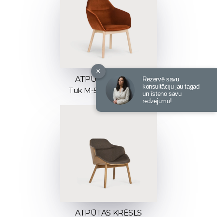
×
ATPŪTAS KRĒSLS
Rezervē savu
konsultāciju jau tagad
Tuk M-5051 M-Big Tuk
un īsteno savu
redzējumu!
ATPŪTAS KRĒSLS