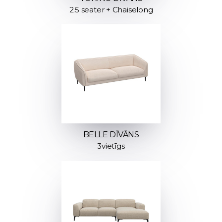
2.5 seater + Chaiselong
BELLE DĪVĀNS
3vietīgs