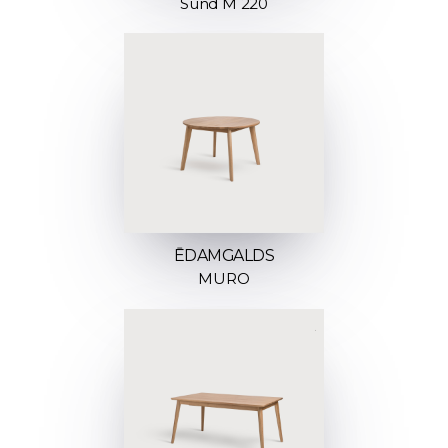
Sund M 220
ĒDAMGALDS
MURO