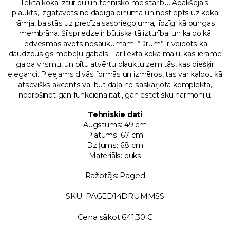
liektā koka izturību un tehnisko meistarību. Apakšējais
plaukts, izgatavots no dabīga pinuma un nostiepts uz koka
rāmja, balstās uz precīza saspriegojuma, līdzīgi kā bungas
membrāna. Šī spriedze ir būtiska tā izturībai un kalpo kā
iedvesmas avots nosaukumam. “Drum” ir veidots kā
daudzpusīgs mēbeļu gabals – ar liekta koka malu, kas ierāmē
galda virsmu, un pītu atvērtu plauktu zem tās, kas piešķir
eleganci. Pieejams divās formās un izmēros, tas var kalpot kā
atsevišķs akcents vai būt daļa no saskaņota komplekta,
nodrošinot gan funkcionalitāti, gan estētisku harmoniju.
Tehniskie dati
Augstums: 49 cm
Platums: 67 cm
Dziļums: 68 cm
Materiāls: buks
Ražotājs: Paged
SKU: PAGED14DRUMMSS
Cena sākot 641,30 Є