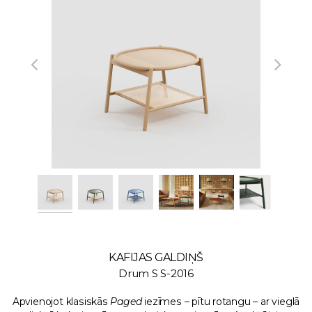
KAFIJAS GALDIŅŠ
Drum S S-2016
Apvienojot klasiskās
Paged
iezīmes – pītu rotangu – ar vieglā