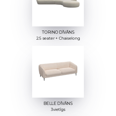
TORINO DĪVĀNS
2.5 seater + Chaiselong
BELLE DĪVĀNS
3vietīgs