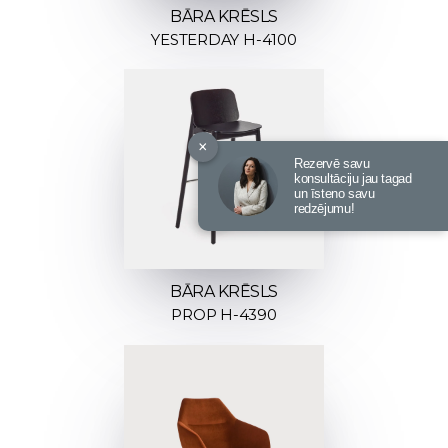
BĀRA KRĒSLS
YESTERDAY H-4100
×
Rezervē savu
konsultāciju jau tagad
un īsteno savu
redzējumu!
BĀRA KRĒSLS
PROP H-4390