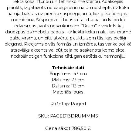
liektā koka izturību un tehnisko meistarību. Apakšējais
plaukts, izgatavots no dabīga pinuma un nostiepts uz koka
rāmja, balstās uz precīza saspriegojuma, līdzīgi kā bungas
membrāna. Šī spriedze ir būtiska tā izturībai un kalpo kā
iedvesmas avots nosaukumam. “Drum” ir veidots kā
daudzpusīgs mēbeļu gabals – ar liekta koka malu, kas ierāmē
galda virsmu, un pītu atvērtu plauktu zem tās, kas piešķir
eleganci. Pieejams divās formās un izmēros, tas var kalpot kā
atsevišķs akcents vai būt daļa no saskaņota komplekta,
nodrošinot gan funkcionalitāti, gan estētisku harmoniju.
Tehniskie dati
Augstums: 43 cm
Platums: 73 cm
Dziļums: 113 cm
Materiāls: buks
Ražotājs: Paged
SKU: PAGED13DRUMMMS
Cena sākot 786,50 Є