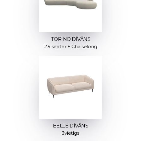
TORINO DĪVĀNS
2.5 seater + Chaiselong
BELLE DĪVĀNS
3vietīgs