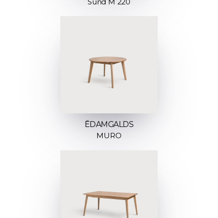
Sund M 220
ĒDAMGALDS
MURO