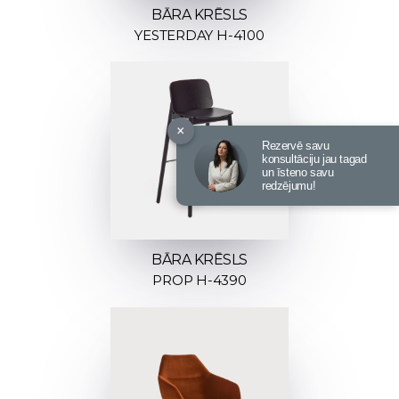
BĀRA KRĒSLS
YESTERDAY H-4100
×
Rezervē savu
konsultāciju jau tagad
un īsteno savu
redzējumu!
BĀRA KRĒSLS
PROP H-4390