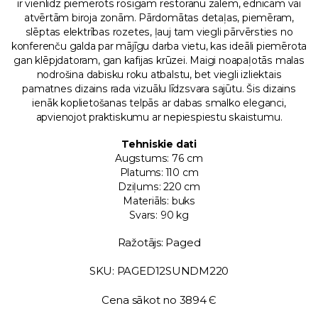
ir vienlīdz piemērots rosīgām restorānu zālēm, ēdnīcām vai
atvērtām biroja zonām. Pārdomātas detaļas, piemēram,
slēptas elektrības rozetes, ļauj tam viegli pārvērsties no
konferenču galda par mājīgu darba vietu, kas ideāli piemērota
gan klēpjdatoram, gan kafijas krūzei. Maigi noapaļotās malas
nodrošina dabisku roku atbalstu, bet viegli izliektais
pamatnes dizains rada vizuālu līdzsvara sajūtu. Šis dizains
ienāk koplietošanas telpās ar dabas smalko eleganci,
apvienojot praktiskumu ar nepiespiestu skaistumu.
Tehniskie dati
Augstums: 76 cm
Platums: 110 cm
Dziļums: 220 cm
Materiāls: buks
Svars: 90 kg
Ražotājs: Paged
SKU: PAGED12SUNDM220
Cena sākot no 3894 Є