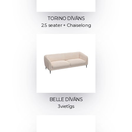
TORINO DĪVĀNS
2.5 seater + Chaiselong
BELLE DĪVĀNS
3vietīgs