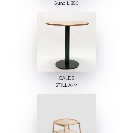
Sund L 350
GALDS
STILL A-M