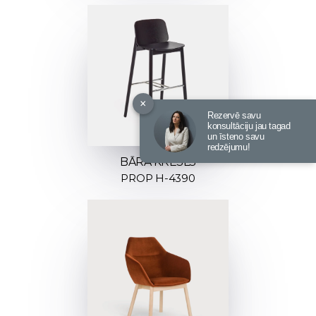
×
Rezervē savu
konsultāciju jau tagad
un īsteno savu
redzējumu!
BĀRA KRĒSLS
PROP H-4390