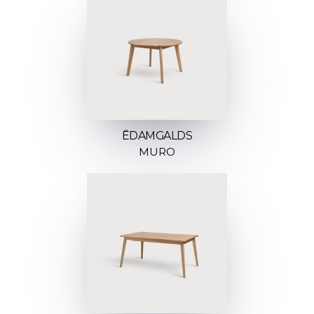
ĒDAMGALDS
MURO