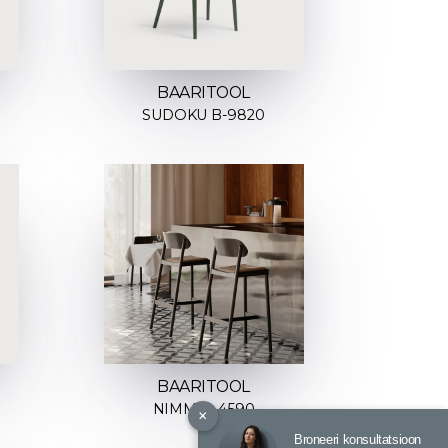
BAARITOOL
SUDOKU B-9820
BAARITOOL
NIMM H-4590
×
Broneeri konsultatsioon