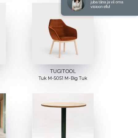
juba täna ja vii oma
visioon ellu!
TUGITOOL
Tuk M-5051 M-Big Tuk