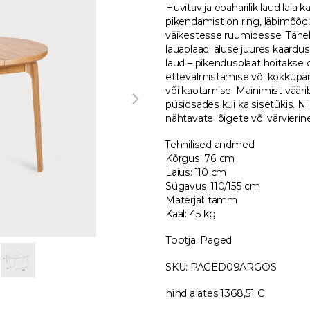
Huvitav ja ebaharilik laud laia
pikendamist on ring, läbimõõdu
väikestesse ruumidesse. Tähel
lauaplaadi aluse juures kaardu
laud – pikendusplaat hoitakse o
ettevalmistamise või kokkupan
või kaotamise. Mainimist vääri
püsiosades kui ka sisetükis. Ni
nähtavate lõigete või värvierin
Tehnilised andmed
Kõrgus: 76 cm
Laius: 110 cm
Sügavus: 110/155 cm
Materjal: tamm
Kaal: 45 kg
Tootja: Paged
SKU: PAGED09ARGOS
hind alates 1368,51 Є