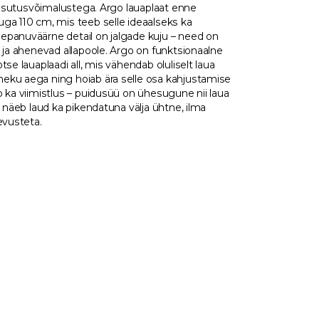
 kasutusvõimalustega. Argo lauaplaat enne
ga 110 cm, mis teeb selle ideaalseks ka
epanuväärne detail on jalgade kuju – need on
s ja ahenevad allapoole. Argo on funktsionaalne
tse lauaplaadi all, mis vähendab oluliselt laua
eku aega ning hoiab ära selle osa kahjustamise
b ka viimistlus – puidusüü on ühesugune nii laua
i näeb laud ka pikendatuna välja ühtne, ilma
evusteta.