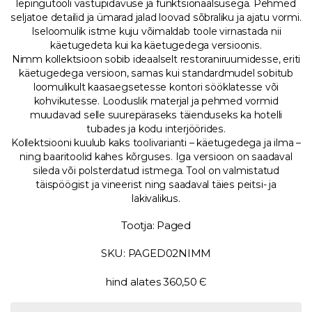
lepingutooli vastupidavuse ja funktsionaalsusega. Pehmed
seljatoe detailid ja ümarad jalad loovad sõbraliku ja ajatu vormi.
Iseloomulik istme kuju võimaldab toole virnastada nii
käetugedeta kui ka käetugedega versioonis.
Nimm kollektsioon sobib ideaalselt restoraniruumidesse, eriti
käetugedega versioon, samas kui standardmudel sobitub
loomulikult kaasaegsetesse kontori sööklatesse või
kohvikutesse. Looduslik materjal ja pehmed vormid
muudavad selle suurepäraseks täienduseks ka hotelli
tubades ja kodu interjöörides.
Kollektsiooni kuulub kaks toolivarianti – käetugedega ja ilma –
ning baaritoolid kahes kõrguses. Iga versioon on saadaval
sileda või polsterdatud istmega. Tool on valmistatud
täispöögist ja vineerist ning saadaval täies peitsi- ja
lakivalikus.
Tootja: Paged
SKU: PAGED02NIMM
hind alates 360,50 Є