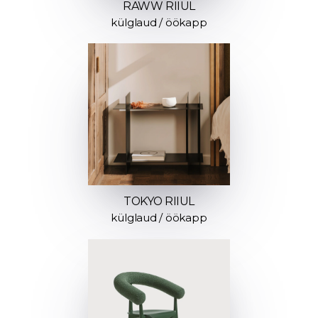
RAWW RIIUL
külglaud / öökapp
TOKYO RIIUL
külglaud / öökapp