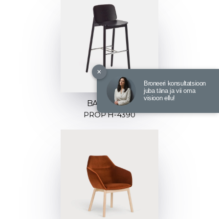
×
Broneeri konsultatsioon
juba täna ja vii oma
visioon ellu!
BAARITOOL
PROP H-4390