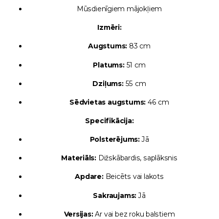
Mūsdienīgiem mājokļiem
Izmēri:
Augstums:
83 cm
Platums:
51 cm
Dziļums:
55 cm
Sēdvietas augstums:
46 cm
Specifikācija:
Polsterējums:
Jā
Materiāls:
Dižskābardis, saplāksnis
Apdare:
Beicēts vai lakots
Sakraujams:
Jā
Versijas:
Ar vai bez roku balstiem