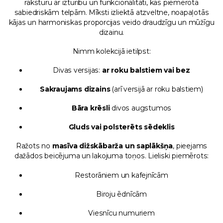
raksturu ar izturību un funkcionalitāti, kas piemērota
sabiedriskām telpām. Mīksti izliektā atzveltne, noapaļotās
kājas un harmoniskas proporcijas veido draudzīgu un mūžīgu
dizainu.
Nimm kolekcijā ietilpst:
Divas versijas:
ar roku balstiem vai bez
Sakraujams dizains
(arī versijā ar roku balstiem)
Bāra krēsli
divos augstumos
Gluds vai polsterēts sēdeklis
Ražots no
masīva dižskābarža un saplākšņa
, pieejams
dažādos beicējuma un lakojuma toņos. Lieliski piemērots:
Restorāniem un kafejnīcām
Biroju ēdnīcām
Viesnīcu numuriem