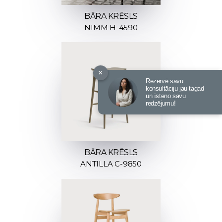
BĀRA KRĒSLS
NIMM H-4590
×
Rezervē savu
konsultāciju jau tagad
un īsteno savu
redzējumu!
BĀRA KRĒSLS
ANTILLA C-9850