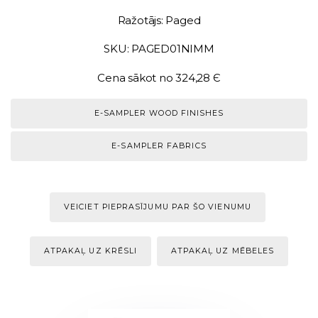
Ražotājs: Paged
SKU: PAGED01NIMM
Cena sākot no 324,28 Є
E-SAMPLER WOOD FINISHES
E-SAMPLER FABRICS
VEICIET PIEPRASĪJUMU PAR ŠO VIENUMU
ATPAKAĻ UZ KRĒSLI
ATPAKAĻ UZ MĒBELES