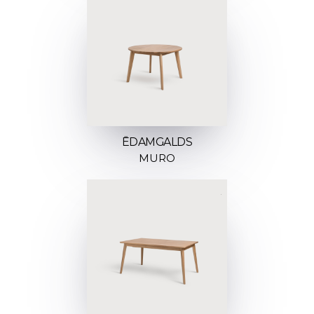
ĒDAMGALDS
MURO