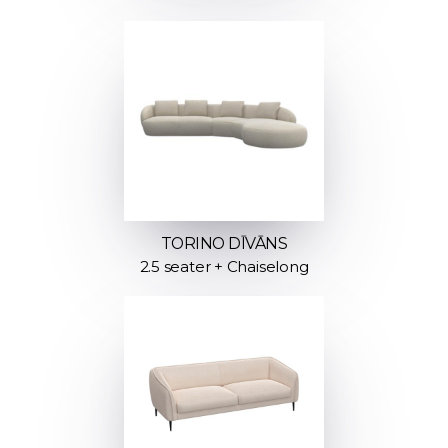
TORINO DĪVĀNS
2.5 seater + Chaiselong