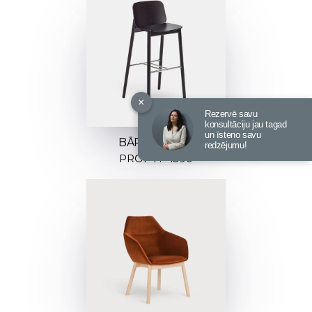
×
Rezervē savu
konsultāciju jau tagad
un īsteno savu
BĀRA KRĒSLS
redzējumu!
PROP H-4390