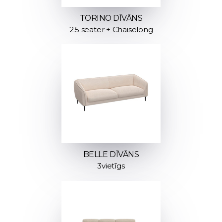
TORINO DĪVĀNS
2.5 seater + Chaiselong
BELLE DĪVĀNS
3vietīgs