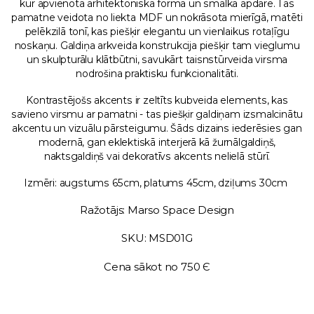
kur apvienota arhitektoniska forma un smalka apdare. Tās
pamatne veidota no liekta MDF un nokrāsota mierīgā, matēti
pelēkzilā tonī, kas piešķir elegantu un vienlaikus rotaļīgu
noskaņu. Galdiņa arkveida konstrukcija piešķir tam vieglumu
un skulpturālu klātbūtni, savukārt taisnstūrveida virsma
nodrošina praktisku funkcionalitāti.
Kontrastējošs akcents ir zeltīts kubveida elements, kas
savieno virsmu ar pamatni - tas piešķir galdiņam izsmalcinātu
akcentu un vizuālu pārsteigumu. Šāds dizains iederēsies gan
modernā, gan eklektiskā interjerā kā žurnālgaldiņš,
naktsgaldiņš vai dekoratīvs akcents nelielā stūrī.
Izmēri: augstums 65cm, platums 45cm, dziļums 30cm
Ražotājs: Marso Space Design
SKU: MSD01G
Cena sākot no 750 Є