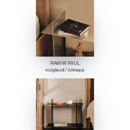
RAWW RIIUL
külglaud / öökapp