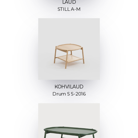
LAUD
STILL A-M
KOHVILAUD
Drum S S-2016