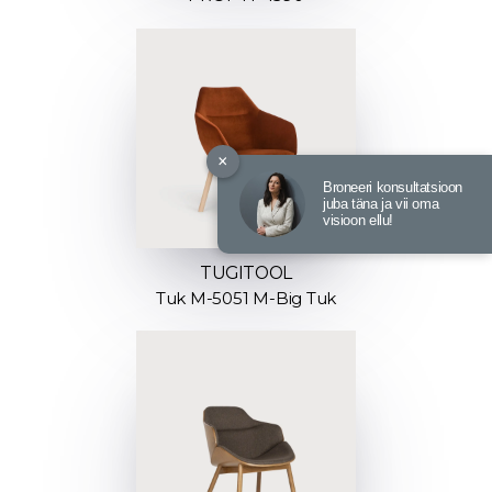
×
Broneeri konsultatsioon
juba täna ja vii oma
visioon ellu!
TUGITOOL
Tuk M-5051 M-Big Tuk