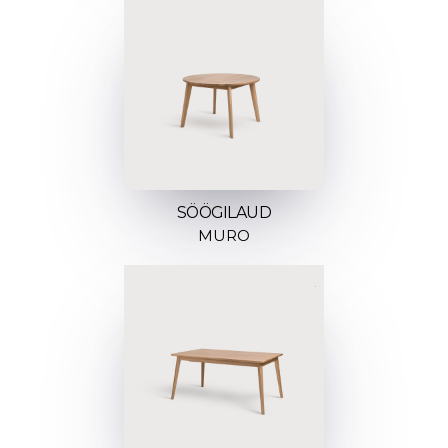
SÖÖGILAUD
MURO