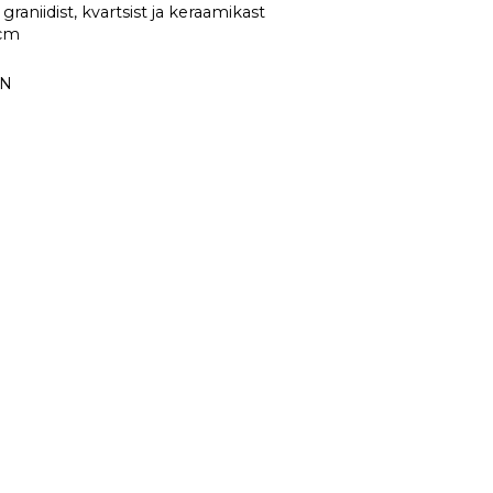
graniidist, kvartsist ja keraamikast
5cm
GN