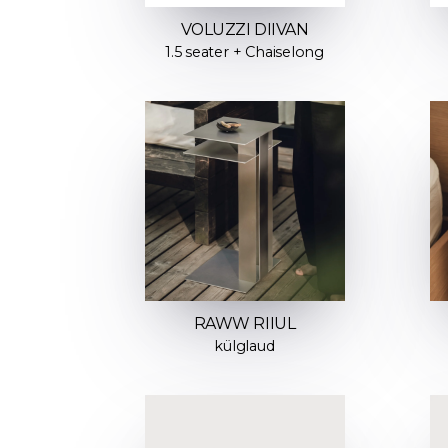
VOLUZZI DIIVAN
1.5 seater + Chaiselong
RAWW RIIUL
külglaud