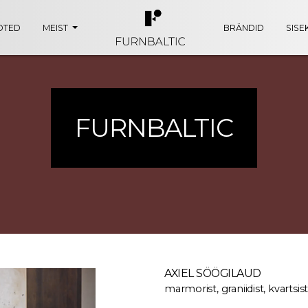
OTED
MEIST
BRÄNDID
SISE
FURNBALTIC
AXIEL SÖÖGILAUD
marmorist, graniidist, kvartsis