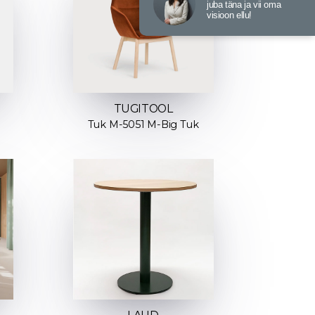
juba täna ja vii oma
visioon ellu!
TUGITOOL
Tuk M-5051 M-Big Tuk