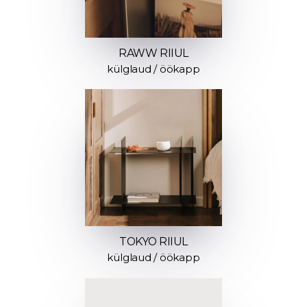
RAWW RIIUL
külglaud / öökapp
TOKYO RIIUL
külglaud / öökapp