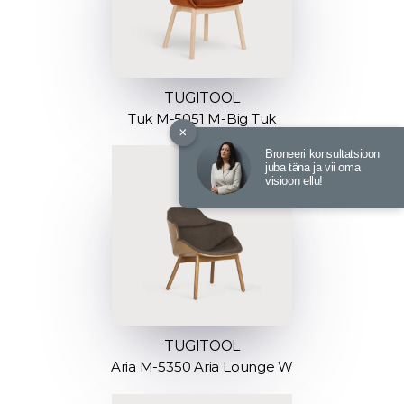
TUGITOOL
Tuk M-5051 M-Big Tuk
×
Broneeri konsultatsioon
juba täna ja vii oma
visioon ellu!
TUGITOOL
Aria M-5350 Aria Lounge W