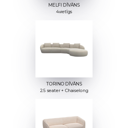
MELFI DĪVĀNS
4vietīgs
TORINO DĪVĀNS
2.5 seater + Chaiselong