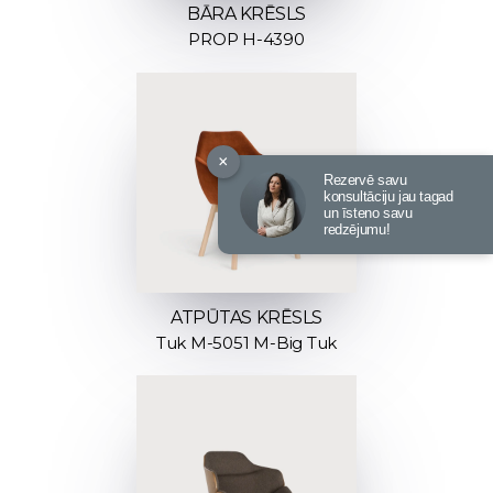
BĀRA KRĒSLS
PROP H-4390
×
Rezervē savu
konsultāciju jau tagad
un īsteno savu
redzējumu!
ATPŪTAS KRĒSLS
Tuk M-5051 M-Big Tuk