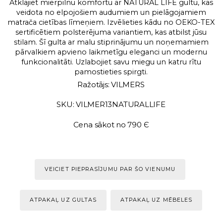
Atklājiet mierpilnu komfortu ar NATURAL LIFE gultu, kas
veidota no elpojošiem audumiem un pielāgojamiem
matrača cietības līmeņiem. Izvēlieties kādu no OEKO-TEX
sertificētiem polsterējuma variantiem, kas atbilst jūsu
stilam. Šī gulta ar malu stiprinājumu un noņemamiem
pārvalkiem apvieno laikmetīgu eleganci un modernu
funkcionalitāti. Uzlabojiet savu miegu un katru rītu
pamostieties spirgti.
Ražotājs: VILMERS
SKU: VILMER13NATURALLIFE
Cena sākot no 790 Є
VEICIET PIEPRASĪJUMU PAR ŠO VIENUMU
ATPAKAĻ UZ GULTAS
ATPAKAĻ UZ MĒBELES