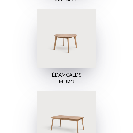
ĒDAMGALDS
MURO