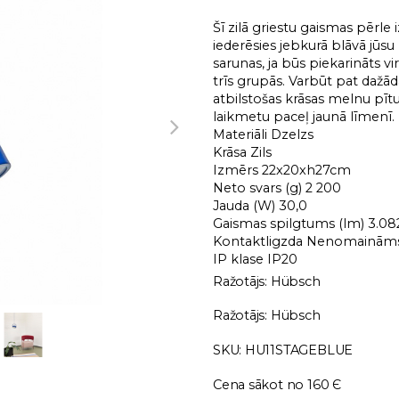
Šī zilā griestu gaismas pērle iz
iederēsies jebkurā blāvā jūsu
sarunas, ja būs piekarināts v
trīs grupās. Varbūt pat dažādā
atbilstošas krāsas melnu pī
laikmetu paceļ jaunā līmenī.
Materiāli Dzelzs
Krāsa Zils
Izmērs 22x20xh27cm
Neto svars (g) 2 200
Jauda (W) 30,0
Gaismas spilgtums (lm) 3.08
Kontaktligzda Nenomainām
IP klase IP20
Ražotājs: Hübsch
Ražotājs: Hübsch
SKU: HU11STAGEBLUE
Cena sākot no 160 Є