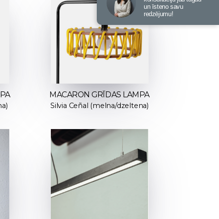
un īsteno savu
redzējumu!
MPA
MACARON GRĪDAS LAMPA
na)
Silvia Ceñal (melna/dzeltena)