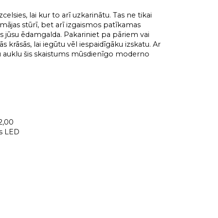
celsies, lai kur to arī uzkarinātu. Tas ne tikai
 mājas stūrī, bet arī izgaismos patīkamas
irs jūsu ēdamgalda. Pakariniet pa pāriem vai
s krāsās, lai iegūtu vēl iespaidīgāku izskatu. Ar
tu auklu šis skaistums mūsdienīgo moderno
2,00
s LED