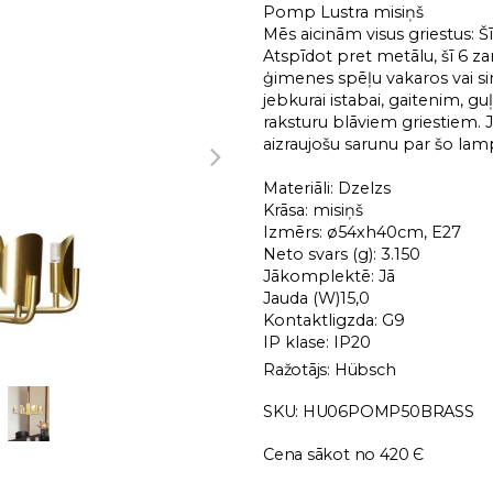
Pomp Lustra misiņš
Mēs aicinām visus griestus: Šī 
Atspīdot pret metālu, šī 6 z
ģimenes spēļu vakaros vai si
jebkurai istabai, gaitenim, gu
raksturu blāviem griestiem. J
aizraujošu sarunu par šo lam
Materiāli: Dzelzs
Krāsa: misiņš
Izmērs: ø54xh40cm, E27
Neto svars (g): 3.150
Jākomplektē: Jā
Jauda (W)15,0
Kontaktligzda: G9
IP klase: IP20
Ražotājs: Hübsch
SKU: HU06POMP50BRASS
Cena sākot no 420 Є