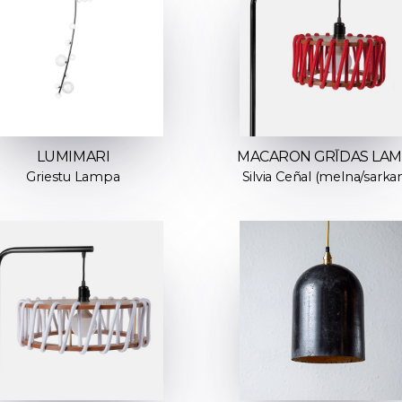
LUMIMARI
MACARON GRĪDAS LA
Griestu Lampa
Silvia Ceñal (melna/sarka