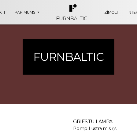
TI
PAR MUMS
ZĪMOLI
INTE
FURNBALTIC
GRIESTU LAMPA
Pomp Lustra misiņš