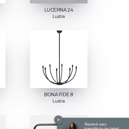
LUCERNA 24
Lustra
BONA FIDE 8
Lustra
×
Rezervē savu
konsultāciju jau tagad