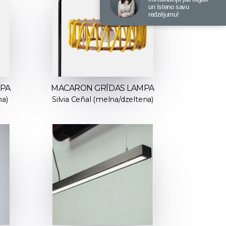
un īsteno savu
redzējumu!
MPA
MACARON GRĪDAS LAMPA
na)
Silvia Ceñal (melna/dzeltena)