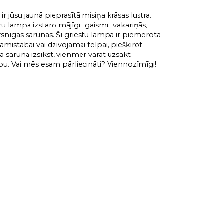
ir jūsu jaunā pieprasītā misiņa krāsas lustra.
aru lampa izstaro mājīgu gaismu vakariņās,
rsnīgās sarunās. Šī griestu lampa ir piemērota
ļamistabai vai dzīvojamai telpai, piešķirot
a saruna izsīkst, vienmēr varat uzsākt
pu. Vai mēs esam pārliecināti? Viennozīmīgi!