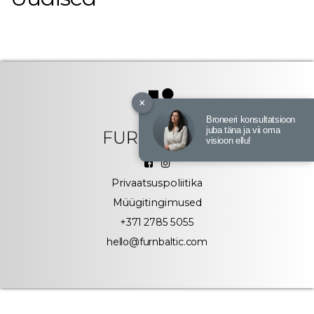
×
Broneeri konsultatsioon
juba täna ja vii oma
visioon ellu!
Privaatsuspoliitika
Müügitingimused
+371 2785 5055
hello@furnbaltic.com