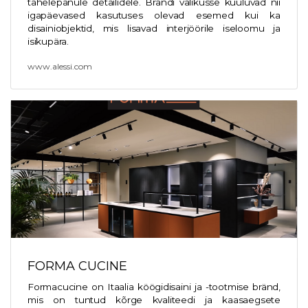
tähelepanule detailidele. Brändi valikusse kuuluvad nii
igapäevased kasutuses olevad esemed kui ka
disainiobjektid, mis lisavad interjöörile iseloomu ja
isikupära.
www.alessi.com
FORMA CUCINE
Formacucine on Itaalia köögidisaini ja -tootmise bränd,
mis on tuntud kõrge kvaliteedi ja kaasaegsete