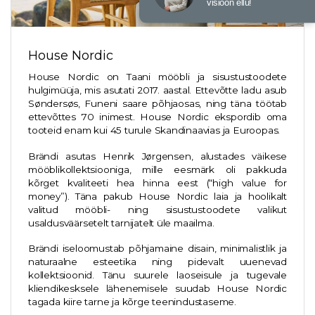
visioon ellu!
House Nordic
House Nordic on Taani mööbli ja sisustustoodete
hulgimüüja, mis asutati 2017. aastal. Ettevõtte ladu asub
Søndersøs, Funeni saare põhjaosas, ning täna töötab
ettevõttes 70 inimest. House Nordic ekspordib oma
tooteid enam kui 45 turule Skandinaavias ja Euroopas.
Brändi asutas Henrik Jørgensen, alustades väikese
mööblikollektsiooniga, mille eesmärk oli pakkuda
kõrget kvaliteeti hea hinna eest (“high value for
money”). Täna pakub House Nordic laia ja hoolikalt
valitud mööbli- ning sisustustoodete valikut
usaldusväärsetelt tarnijatelt üle maailma.
Brändi iseloomustab põhjamaine disain, minimalistlik ja
naturaalne esteetika ning pidevalt uuenevad
kollektsioonid. Tänu suurele laoseisule ja tugevale
kliendikesksele lähenemisele suudab House Nordic
tagada kiire tarne ja kõrge teenindustaseme.