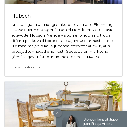
Hübsch
Unistusega luua midagi erakordset asutasid
Flemming
Hussak
,
Jannie Krüger
ja
Daniel Henriksen
2010. aastal
ettevõtte
Hübsch
. Nende visioon ei olnud ainult luua
rõõmu pakkuvaid tooteid sisekujunduse armastajatele
üle maailma, vaid ka kujundada ettevõttekultuur, kus
töötajad tunnevad end hästi. Seetõttu on märksõna
„õnn” sügavalt juurdunud meie brändi DNA-sse.
hubsch-interior.com
×
Broneeri konsultatsioon
juba täna ja vii oma