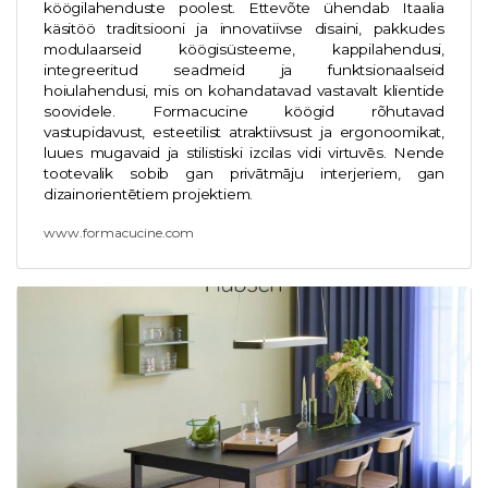
köögilahenduste poolest. Ettevõte ühendab Itaalia
käsitöö traditsiooni ja innovatiivse disaini, pakkudes
modulaarseid köögisüsteeme, kappilahendusi,
integreeritud seadmeid ja funktsionaalseid
hoiulahendusi, mis on kohandatavad vastavalt klientide
soovidele. Formacucine köögid rõhutavad
vastupidavust, esteetilist atraktiivsust ja ergonoomikat,
luues mugavaid ja stilistiski izcilas vidi virtuvēs. Nende
tootevalik sobib gan privātmāju interjeriem, gan
dizainorientētiem projektiem.
www.formacucine.com