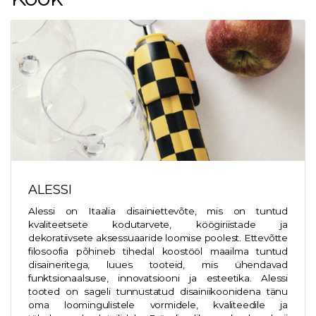
ALESSI
Alessi on Itaalia disainiettevõte, mis on tuntud
kvaliteetsete kodutarvete, köögiriistade ja
dekoratiivsete aksessuaaride loomise poolest. Ettevõtte
filosoofia põhineb tihedal koostööl maailma tuntud
disaineritega, luues tooteid, mis ühendavad
funktsionaalsuse, innovatsiooni ja esteetika. Alessi
tooted on sageli tunnustatud disainiikoonidena tänu
oma loomingulistele vormidele, kvaliteedile ja