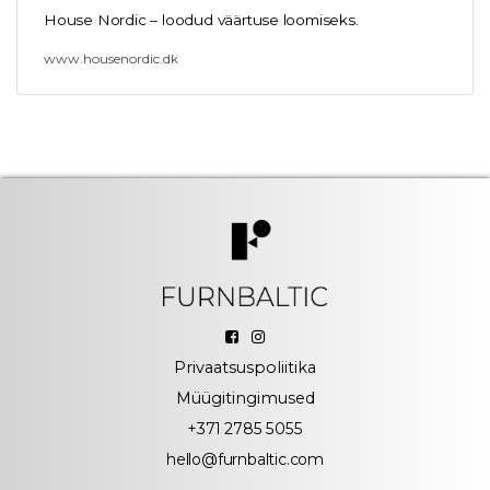
House Nordic – loodud väärtuse loomiseks.
www.housenordic.dk
Privaatsuspoliitika
Müügitingimused
+371 2785 5055
hello@furnbaltic.com