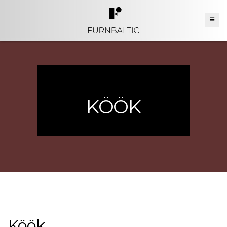
KÖÖK
Köök