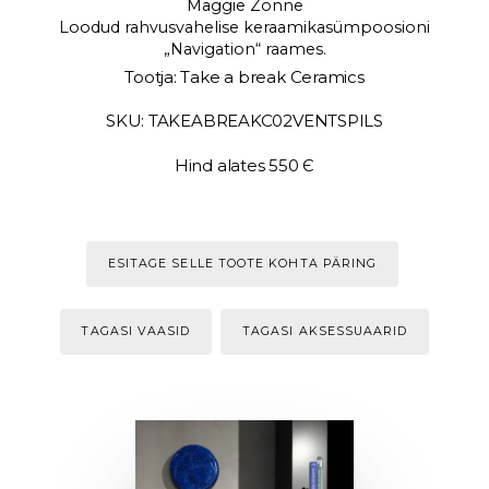
Maggie Zonne
Loodud rahvusvahelise keraamikasümpoosioni
„Navigation“ raames.
Tootja: Take a break Ceramics
SKU: TAKEABREAKC02VENTSPILS
Hind alates 550 Є
ESITAGE SELLE TOOTE KOHTA PÄRING
TAGASI VAASID
TAGASI AKSESSUAARID