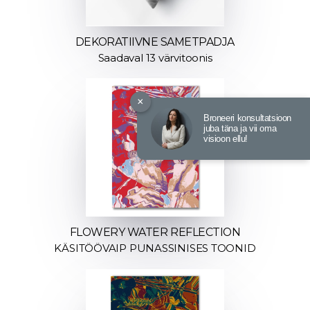
DEKORATIIVNE SAMETPADJA
Saadaval 13 värvitoonis
×
Broneeri konsultatsioon
juba täna ja vii oma
visioon ellu!
FLOWERY WATER REFLECTION
KÄSITÖÖVAIP PUNASSINISES TOONID