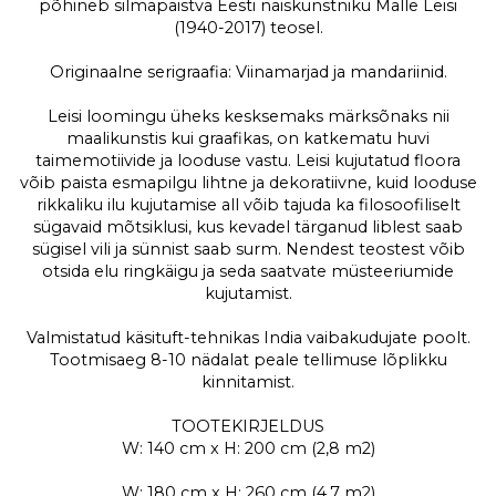
põhineb silmapaistva Eesti naiskunstniku Malle Leisi
(1940-2017) teosel.
Originaalne serigraafia: Viinamarjad ja mandariinid.
Leisi loomingu üheks kesksemaks märksõnaks nii
maalikunstis kui graafikas, on katkematu huvi
taimemotiivide ja looduse vastu. Leisi kujutatud floora
võib paista esmapilgu lihtne ja dekoratiivne, kuid looduse
rikkaliku ilu kujutamise all võib tajuda ka filosoofiliselt
sügavaid mõtsiklusi, kus kevadel tärganud liblest saab
sügisel vili ja sünnist saab surm. Nendest teostest võib
otsida elu ringkäigu ja seda saatvate müsteeriumide
kujutamist.
Valmistatud käsituft-tehnikas India vaibakudujate poolt.
Tootmisaeg 8-10 nädalat peale tellimuse lõplikku
kinnitamist.
TOOTEKIRJELDUS
W: 140 cm x H: 200 cm (2,8 m2)
W: 180 cm x H: 260 cm (4,7 m2)