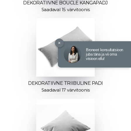
DEKORATIIVNE BOUCLE KANGAPADJ
Saadaval 15 värvitoonis
×
Broneeri konsultatsioon
juba täna ja vii oma
visioon ellu!
DEKORATIIVNE TRIIBULINE PADI
Saadaval 17 värvitoonis