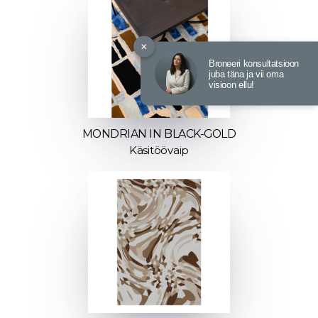
×
Broneeri konsultatsioon
juba täna ja vii oma
visioon ellu!
MONDRIAN IN BLACK-GOLD
Käsitöövaip