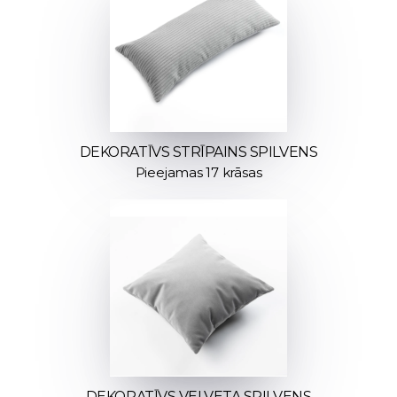
DEKORATĪVS STRĪPAINS SPILVENS
Pieejamas 17 krāsas
DEKORATĪVS VELVETA SPILVENS