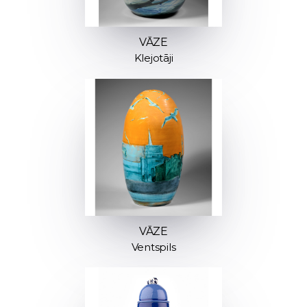
VĀZE
Klejotāji
VĀZE
Ventspils