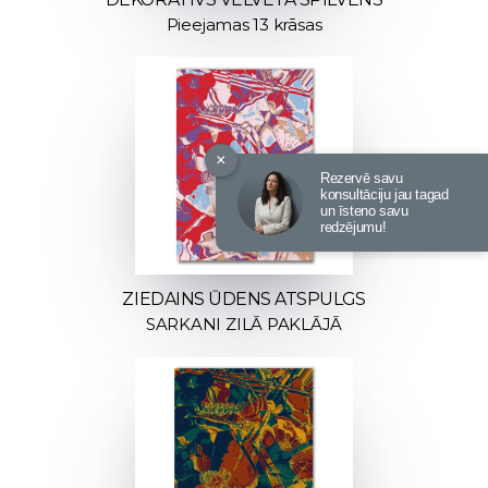
Pieejamas 13 krāsas
×
Rezervē savu
konsultāciju jau tagad
un īsteno savu
redzējumu!
ZIEDAINS ŪDENS ATSPULGS
SARKANI ZILĀ PAKLĀJĀ