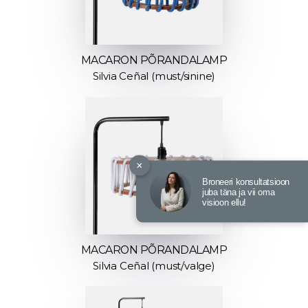
MACARON PÕRANDALAMP
Silvia Ceñal (must/sinine)
×
Broneeri konsultatsioon
juba täna ja vii oma
visioon ellu!
MACARON PÕRANDALAMP
Silvia Ceñal (must/valge)