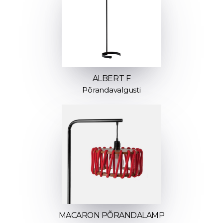
ALBERT F
Põrandavalgusti
MACARON PÕRANDALAMP