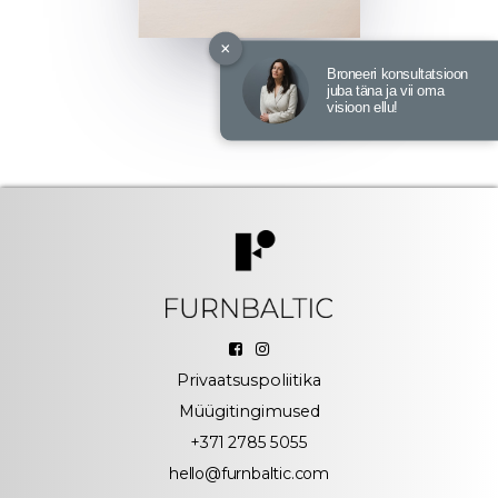
×
KIIK
Broneeri konsultatsioon
Siuhh
juba täna ja vii oma
visioon ellu!
Privaatsuspoliitika
Müügitingimused
+371 2785 5055
hello@furnbaltic.com