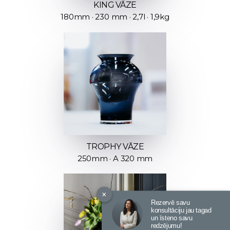
KING VĀZE
180mm · 230 mm · 2,7l · 1,9kg
TROPHY VĀZE
250mm · A 320 mm
×
Rezervē savu
konsultāciju jau tagad
un īsteno savu
redzējumu!